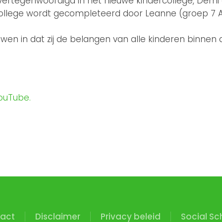
 vertegenwoordigd in het nieuwe kindercollege, Demi 
ollege wordt gecompleteerd door Leanne (groep 7 Av
ouwen in dat zij de belangen van alle kinderen binn
YouTube.
act
Disclaimer
Privacy beleid
Social Sc