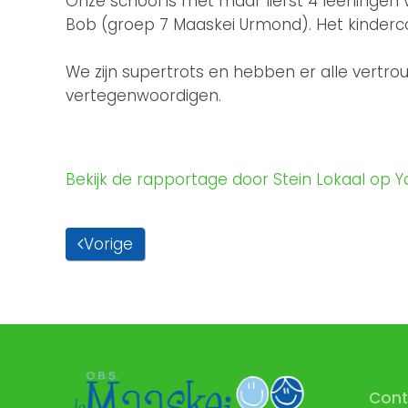
Onze school is met maar liefst 4 leerlingen
Bob (groep 7 Maaskei Urmond). Het kinderc
We zijn supertrots en hebben er alle vertr
vertegenwoordigen.
Bekijk de rapportage door Stein Lokaal op 
Vorige
Cont