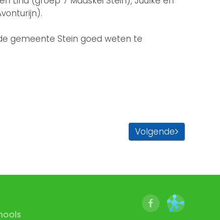
en Lina (groep 7 Maaskei Stein), Juulke en
onturijn).
en de gemeente Stein goed weten te
Volgende
hools